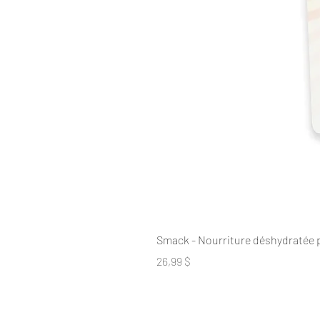
Smack - Nourriture déshydratée 
Prix
26,99 $