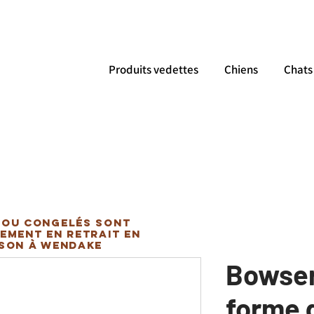
Produits vedettes
Chiens
Chats
 ou congelés sont
ement en retrait en
ison à Wendake
Bowsers
forme 