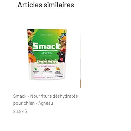
Articles similaires
Smack - Nourriture déshydratée
DogginStix - Anneau tres
pour chien - Agneau
collagène
Prix
Prix
26,99 $
20,89 $