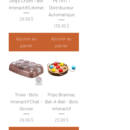
Dog's Crush - Bol
PETKIT -
Interactif/Likimat
Distributeur
Automatique
Prix
29,99 $
Prix
138,99 $
Ajouter au
Ajouter au
panier
panier
Trixie - Bols
Flipo Brainiac
Interactif Chat -
Bat-A-Ball - Bols
Soccer
Interactif
Prix
Prix
29,99 $
23,99 $