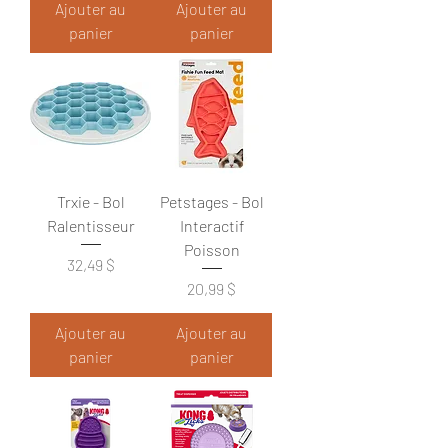
Ajouter au
Ajouter au
panier
panier
Trxie - Bol
Petstages - Bol
Ralentisseur
Interactif
Poisson
Prix
32,49 $
Prix
20,99 $
Ajouter au
Ajouter au
panier
panier