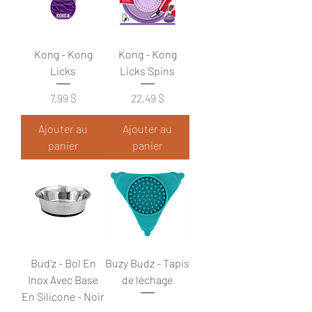
Kong - Kong
Kong - Kong
Licks
Licks Spins
Prix
Prix
7,99 $
22,49 $
Ajouter au
Ajouter au
panier
panier
Bud'z - Bol En
Buzy Budz - Tapis
Inox Avec Base
de léchage
En Silicone - Noir
Prix
11,99 $