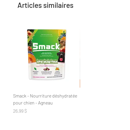
Articles similaires
Smack - Nourriture déshydratée
DogginStix - Anneau tres
pour chien - Agneau
collagène
Prix
Prix
26,99 $
20,89 $