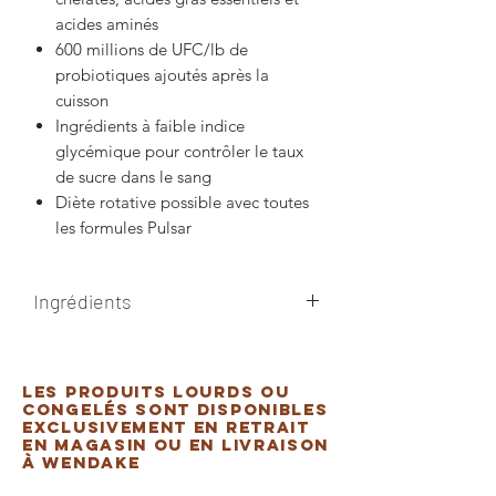
acides aminés
600 millions de UFC/lb de
probiotiques ajoutés après la
cuisson
Ingrédients à faible indice
glycémique pour contrôler le taux
de sucre dans le sang
Diète rotative possible avec toutes
les formules Pulsar
Ingrédients
TURKEY MEAL, RED LENTILS, PEAS,
PEA STARCH, TURKEY, CHICKEN FAT
Les produits lourds ou
(PRESERVED WITH MIXED
congelés sont disponibles
TOCOPHEROLS, SOURCE OF
exclusivement en retrait
en magasin ou en livraison
VITAMIN E), FLAXSEED, EGG
à Wendake
PRODUCT, CARROTS, APPLES,
BROCCOLI, BOK CHOY, CABBAGE,