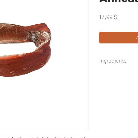
Prix
12,99 $
Ingrédients
100% boeuf