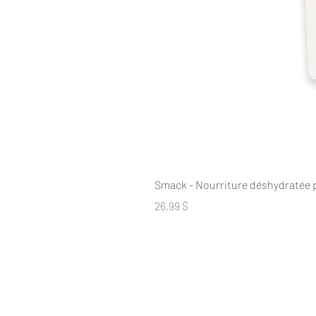
Smack - Nourriture déshydratée 
Prix
26,99 $