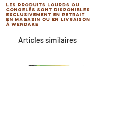
Les produits lourds ou
Secouez bien jusqu'à ce que le
congelés sont disponibles
mélange soit complètement
exclusivement en retrait
en magasin ou en livraison
homogène.
à Wendake
Servez immédiatement comme une
boisson rafraîchissante ou versez sur les
Articles similaires
repas en guise de supplément.
Smack - Nourriture déshydratée
DogginStix - Anneau tres