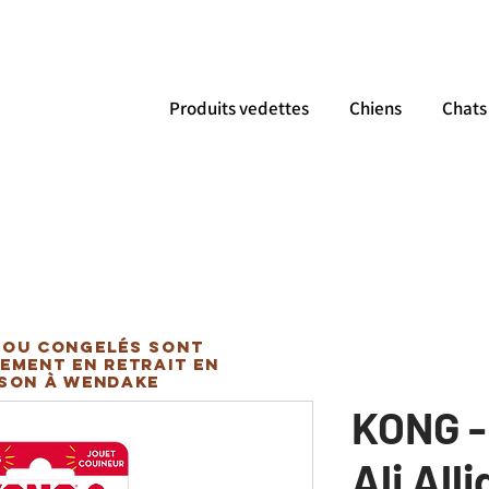
Produits vedettes
Chiens
Chats
 ou congelés sont
ement en retrait en
ison à Wendake
KONG -
Ali All