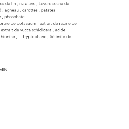
s de lin , riz blanc , Levure sèche de
 , agneau , carottes , patates
ne , phosphate
lorure de potassium , extrait de racine de
 extrait de yucca schidigera , acide
thionine , L-Tryptophane , Sélénite de
MIN