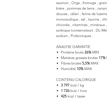
saumon , Orge , fromage , graine
bière , pommes de terre , canard
douces , céleri , farine de luzer
monosodique , sel , taurine , ch
chicorée , vitamines , minéraux ,
sorbique (conservateur) , DL-Mé
sodium , Probiotiques .
ANALYSE GARANTIE
Protéine brute
26%
MIN
Matières grasses brutes
17%
Fibres brutes
5,5%
MAX
Humidité
10%
MAX
CONTENU CALORIQUE
3 797
kcal / kg
1 726
kcal / livre
425
kcal / tasse