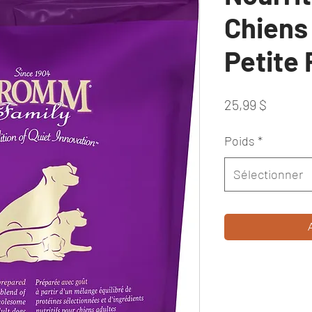
Chiens
Petite
Prix
25,99 $
Poids
*
Sélectionner