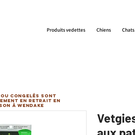
Produits vedettes
Chiens
Chats
 ou congelés sont
ement en retrait en
ison à Wendake
Vetgies
aux pa