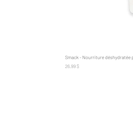
Smack - Nourriture déshydratée 
Prix
26,99 $