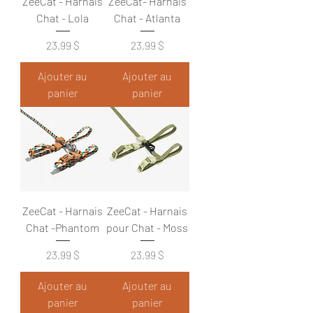
ZeeCat - Harnais
ZeeCat- Harnais
Chat - Lola
Chat - Atlanta
Prix
Prix
23,99 $
23,99 $
Ajouter au
Ajouter au
panier
panier
ZeeCat - Harnais
ZeeCat - Harnais
Chat -Phantom
pour Chat - Moss
Prix
Prix
23,99 $
23,99 $
Ajouter au
Ajouter au
panier
panier