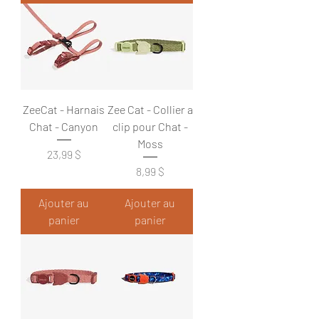
ZeeCat - Harnais
Zee Cat - Collier a
Chat - Canyon
clip pour Chat -
Moss
Prix
23,99 $
Prix
8,99 $
Ajouter au
Ajouter au
panier
panier