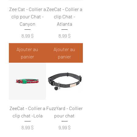
Zee Cat - Collier a
ZeeCat - Collier a
clip pour Chat -
clip Chat -
Canyon
Atlanta
Prix
Prix
8,99 $
8,99 $
Ajouter au
Ajouter au
panier
panier
ZeeCat - Collier a
FuzzYard - Collier
clip chat -Lola
pour chat
Prix
Prix
8,99 $
9,99 $