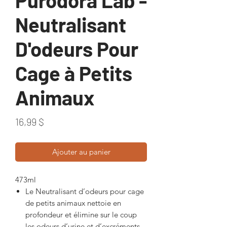
Purodora Lab -
Neutralisant
D'odeurs Pour
Cage à Petits
Animaux
Prix
16,99 $
Ajouter au panier
473ml
Le Neutralisant d’odeurs pour cage
de petits animaux nettoie en
profondeur et élimine sur le coup
les odeurs d’urine et d’excréments