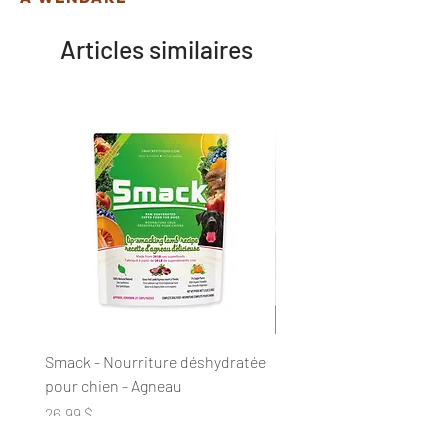
Articles similaires
Smack - Nourriture déshydratée
DogginStix - Anneau tres
pour chien - Agneau
collagène
Prix
Prix
26,99 $
20,89 $