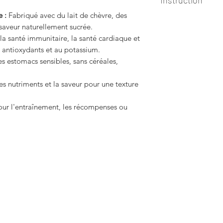
Instruction
e :
Fabriqué avec du lait de chèvre, des
Comment servir
saveur naturellement sucrée.
Ouvrez l'emballag
la santé immunitaire, la santé cardiaque et
friandise pour votr
x antioxydants et au potassium.
Saupoudrez sur les 
s estomacs sensibles, sans céréales,
et de la saveur.
s nutriments et la saveur pour une texture
our l'entraînement, les récompenses ou