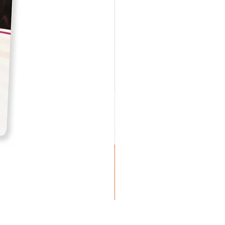
DogginStix - Anneau tressé de c