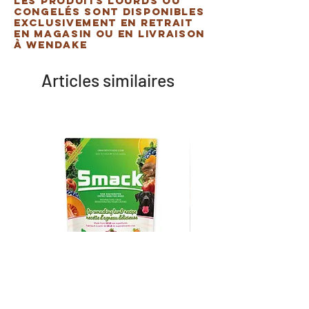
Les produits lourds ou
congelés sont disponibles
exclusivement en retrait
en magasin ou en livraison
à Wendake
Articles similaires
Smack - Nourriture déshydratée
DogginStix - Anneau tres