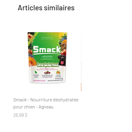
Articles similaires
Smack - Nourriture déshydratée
DogginStix - Anneau tres
pour chien - Agneau
collagène
Prix
Prix
26,99 $
20,89 $